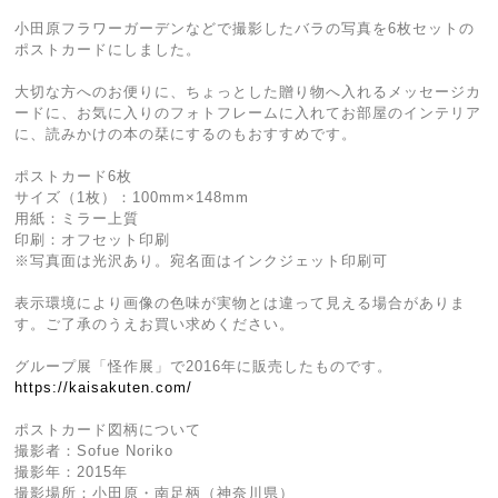
小田原フラワーガーデンなどで撮影したバラの写真を6枚セットの
ポストカードにしました。
大切な方へのお便りに、ちょっとした贈り物へ入れるメッセージカ
ードに、お気に入りのフォトフレームに入れてお部屋のインテリア
に、読みかけの本の栞にするのもおすすめです。
ポストカード6枚
サイズ（1枚）：100mm×148mm
用紙：ミラー上質
印刷：オフセット印刷
※写真面は光沢あり。宛名面はインクジェット印刷可
表示環境により画像の色味が実物とは違って見える場合がありま
す。ご了承のうえお買い求めください。
グループ展「怪作展」で2016年に販売したものです。
https://kaisakuten.com/
ポストカード図柄について
撮影者：Sofue Noriko
撮影年：2015年
撮影場所：小田原・南足柄（神奈川県）